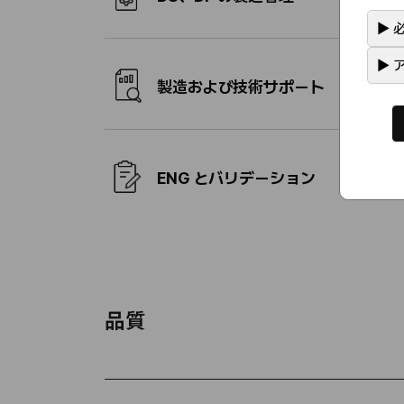
▶
必
▶
ア
製造および技術サポート
ENG とバリデーション
品質