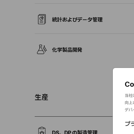
統計およびデータ管理
化学製品開発
C
生産
当社
向上
デバ
プ
DS、DP の製造管理