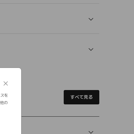
c
l
o
ンスを
すべて見る
s
の他の
e