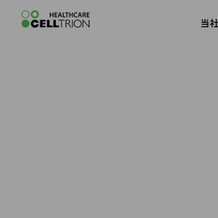
Celltrion the Global Pharmaceutica
当