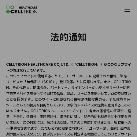
Celltrion the Global Pharmaceutical Co
法的通知
CELLTRION HEALTHCARE CO, LTD.（「CELLTRION」）がこのウェブサイ
トの管理を行っています。
このウェブサイトを使用することで、ユ
ー
ザ
ー
はここに記載された情報、製品、
サ
ー
ビスを「無保証で（
AS IS）」受け取ることに同意します。また、CELLTRIO
N、その代理人、
関
連
会
社、パ
ー
トナ
ー
、ライセンサ
ー
のいずれもユ
ー
ザ
ー
に
医
学
的アドバイスを提供する目的で情報、製品、サ
ー
ビスを提供しているのではない
ことを認めます。このサイトに
掲
載される情報は情報提供のみ、または
教
育用
ツ
ー
ルとしての使用を目的としており、
医学
的アドバイスの提供を意
図
するもので
はありません。
CELLTRIONは、このウェブサイトに含まれる情報の正確性、趣
意、完全性、信
頼
性、
実
現可能性、適法性に
関
し、明示的にも
黙
示的にも保証を行
いません。この
対
象には、商品性の保証、特定の目的に
対
する適合性、所有
権
への
不侵害も含まれます（ただしそれに限定されない）。ユ
ー
ザ
ー
は、治療計
画
や
薬
剤
の使用法を決めたり、
医学
的アドバイスを判定する根
拠
としてこのウェブサイト