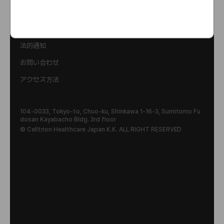
プライバシーポリシー
法的通知
お問い合わせ
アクセス方法
104-0033, Tokyo-to, Chuo-ku, Shinkawa 1-16-3, Sumitomo Fu
dosan Kayabacho Bldg. 3rd floor
© Celltrion Healthcare Japan K.K. ALL RIGHT RESERVED