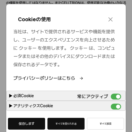
の情報を使用してはなりません。また
CELLTRIONは、使用可能な治療のいかなる
選
択
肢についても、認定
医
師にご相談されることを
強
くお
勧
めします。このウェブ
サイトには、幅
広
い
閲覧
者および地域を
対
象とした製品に
関
する情報が含まれてお
c
Cookieの使用
り、
対
象として想定されている
閲覧
者以外の
国
や地域では未承認の製品
説
明
・
情報
l
が含まれている可能性があります。ご自由にご
閲覧
ください。本サイトにアクセス
o
当社は、サイトで提供されるサービスや機能を提供
しサイトを使用することで、ユ
ー
ザ
ー
は、
当
社のプライバシ
ー
ポリシ
ー
および利
s
用
条
件を制限なしに認めます。
CELLTRIONは、ユ
ー
ザ
ー
が居住する
国
で適用され
し、ユーザーのエクスペリエンスを向上させるため
e
る法的プロセス、規制、使用方法に適合していないような情報へのアクセスに
対
し
に クッキー を使用します。 クッキー は、コンピュ
責任を有しません。
CELLTRION またはその代理人、
関
連
会
社、パ
ー
トナ
ー
、ラ
イセンサ
ー
は、直接的、特別、間接的、偶
発
的、必然的な損害、または
当
社のウェ
ータまたはその他のデバイスにダウンロードまたは
ブサイトを使用することに
関
連した損失から起こるあらゆる種類の損害に責任を持
保存されるデータです。
ちません。この損害には、契約上の行
為
であれ、保証に
対
する違反であれ、過失で
あれ、その他の不法行
為
であれ、このウェブサイトに含まれる情報の使用から生じ
る、あるいはそれに
関
連する損害すべてが含まれます。
プライバシーポリシーはこちら
▶
必須Cookie
常にアクティブ
▶
アナリティクスCookie
保存します
すべてを受け入れる
すべて拒否