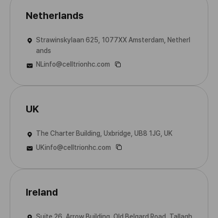
Netherlands
Strawinskylaan 625, 1077XX Amsterdam, Netherl
ands
NLinfo@celltrionhc.com
UK
The Charter Building, Uxbridge, UB8 1JG, UK
UKinfo@celltrionhc.com
Ireland
Suite 26, Arrow Building, Old Belgard Road, Tallagh