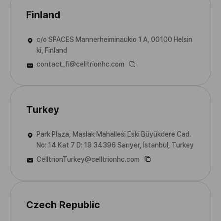
Finland
c/o SPACES Mannerheiminaukio 1 A, 00100 Helsin
ki, Finland
contact_fi@celltrionhc.com
Turkey
Park Plaza, Maslak Mahallesi Eski Büyükdere Cad.
No: 14 Kat 7 D: 19 34396 Sarıyer, İstanbul, Turkey
CelltrionTurkey@celltrionhc.com
Czech Republic