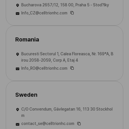
Bucharova 2657/12, 158 00, Praha 5 - Stod?lky
Info_CZ@celltrionhc.com
Romania
Bucuresti Sectorul 1, Calea Floreasca, Nr. 169*A, B
irou 2058-2059, Corp A, Etaj 4
Info_RO@celltrionhc.com
Sweden
C/O Convendum, Gävlegatan 16, 113 30 Stockhol
m
contact_se@celltrionhc.com