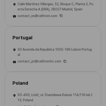
Calle Martínez Villergas, 52, Bloque C, Planta 2, Pu
Sales & Marketing Offices
Sales & Marketing Offices
Sales & Marketing Offices
Sales & Marketing Offices
Sales & Marketing Offices
Sales & Marketing Offices
erta Derecha A (DRA), 28027 Madrid, Spain
contact_es@celltrion.com
Portugal
50 Avenida da Republica 1050-196 Lisbon Portug
al
contact_pt@celltrionhc.com
Poland
93-465, Łódź, ul. Stanisława Dubois 114/116 lok.1.
13, Poland