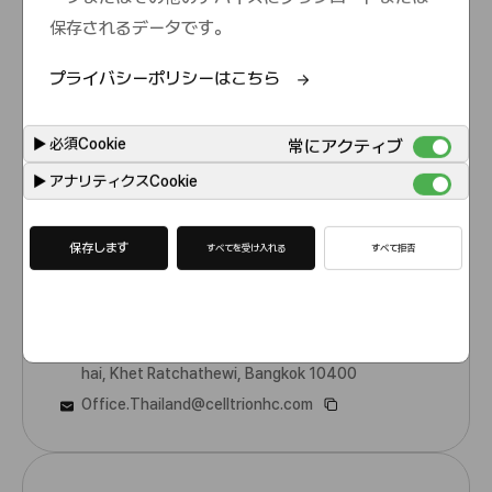
保存されるデータです。
Hong Kong
プライバシーポリシーはこちら
Suite 3305, 33rd Floor, Tower 5, The Gateway, H
arbour City, 15 Canton Road, Tsim Sha Tsui, Kowlo
on
▶
必須Cookie
常にアクティブ
Info_HK@celltrionhc.com
▶
アナリティクスCookie
保存します
すべてを受け入れる
すべて拒否
Thailand
34 C.P. Tower 3 (Phayathai), Building A, 11th Floor,
Room A11, Phayathai Road, Kwaeng Thungphayat
hai, Khet Ratchathewi, Bangkok 10400
Office.Thailand@celltrionhc.com