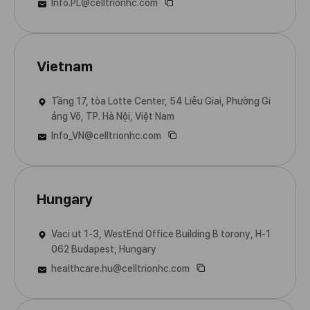
Info.PL@celltrionhc.com
Vietnam
Tầng 17, tòa Lotte Center, 54 Liễu Giai, Phường Gi
ảng Võ, TP. Hà Nội, Việt Nam
Info_VN@celltrionhc.com
Hungary
Vaci ut 1-3, WestEnd Office Building B torony, H-1
062 Budapest, Hungary
healthcare.hu@celltrionhc.com