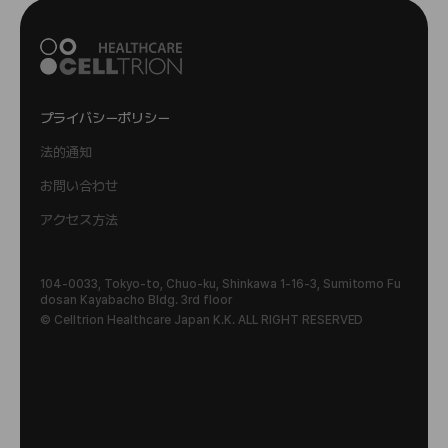
Spain
Vietnam
United States
Brazil
Australia
Calle Martínez Villergas, 52, Bloque C, Planta 2, Pu
Tầng 17, tòa Lotte Center, 54 Liễu Giai, Phường Gi
1 EVERTRUST PLAZA SUITE 1207 JERSEY CITY, N
Rua Santo Antonio, 175, Piso Terreo, Centro, Caiei
Suite 1303 Level 13, 31 New Market Street, Sydn
プライバシーポリシー
erta Derecha A (DRA), 28027 Madrid, Spain
ảng Võ, TP. Hà Nội, Việt Nam
EW JERSEY 07302
ras, Sao Paulo, Brazil
ey NSW 2000, Australia
法的通知
contact_es@celltrion.com
Info_VN@celltrionhc.com
celltrion_usa@celltrionhc.com
sac_br@celltrionhc.com
info-anz@celltrionhc.com
お問い合わせ
アクセス方法
Portugal
Philippines
Canada
Colombia
New Zealand
104-0033, Tokyo-to, Chuo-ku, Shinkawa 1-16-3, Sumitomo Fu
50 Avenida da Republica 1050-196 Lisbon Portug
Unit 2206 Philippine Axa Life Centre, Sen. Gil Puya
6345 197 Street, Langley, Britishy Columbia, V2Y
Calle 37 No. 24-28, Bogotá D.C., Colombia
Moore Stephens Markhams Auckland, Floor 1, 103
dosan Kayabacho Bldg. 3rd floor
© Celltrion Healthcare Japan K.K. ALL RIGHT RESERVED
al
t Avenue, 1200 Makati City, Philippines
1K8, Canada
Carlton Gore Road, Newmarket, Auckland 1023, N
info.colombia@celltrionhc.com
Z
contact_pt@celltrionhc.com
cs-philippines@celltrionhc.com
Info_CA@celltrionhc.com
info-anz@celltrionhc.com
Mexico
Poland
Malaysia