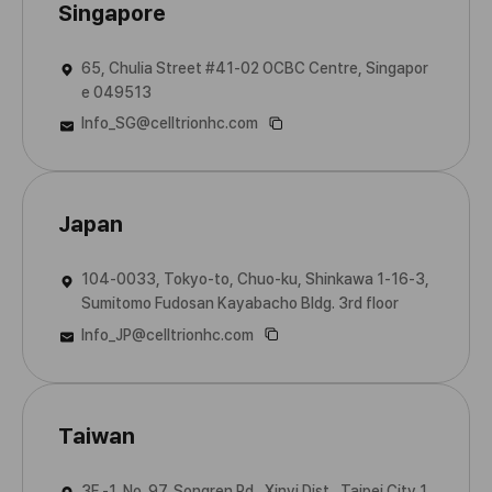
Singapore
65, Chulia Street #41-02 OCBC Centre, Singapor
e 049513
Info_SG@celltrionhc.com
Japan
104-0033, Tokyo-to, Chuo-ku, Shinkawa 1-16-3,
Sumitomo Fudosan Kayabacho Bldg. 3rd floor
Info_JP@celltrionhc.com
Taiwan
3F.-1, No. 97, Songren Rd., Xinyi Dist., Taipei City 1