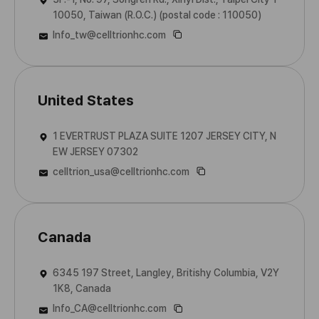
10050, Taiwan (R.O.C.) (postal code : 110050)
Info_tw@celltrionhc.com
United States
1 EVERTRUST PLAZA SUITE 1207 JERSEY CITY, N
EW JERSEY 07302
celltrion_usa@celltrionhc.com
Canada
6345 197 Street, Langley, Britishy Columbia, V2Y
1K8, Canada
Info_CA@celltrionhc.com