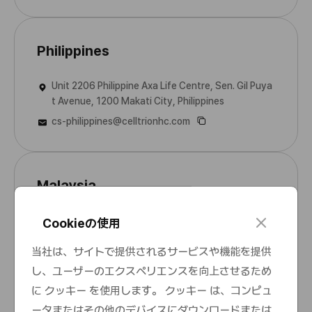
Philippines
Unit 2206 Philippine Axa Life Centre, Sen. Gil Puya
t Avenue, 1200 Makati City, Philippines
cs-philippines@celltrionhc.com
Malaysia
Unit 32-01, Level 32 Tower B, The Vertical Corpor
c
Cookieの使用
l
ate Towers, Avenue 10 Bangsar South, No.8 Jalan
o
Kerinchi, 59200 Kuala Lumpur
当社は、サイトで提供されるサービスや機能を提供
s
Info_MY@celltrionhc.com
し、ユーザーのエクスペリエンスを向上させるため
e
に クッキー を使用します。 クッキー は、コンピュ
ータまたはその他のデバイスにダウンロードまたは