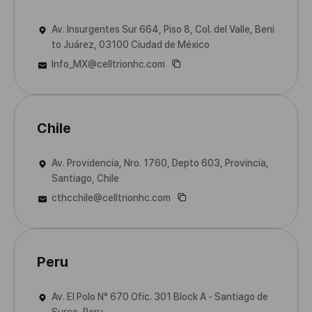
Av. Insurgentes Sur 664, Piso 8, Col. del Valle, Beni
to Juárez, 03100 Ciudad de México
Info_MX@celltrionhc.com
Chile
Av. Providencia, Nro. 1760, Depto 603, Provincia,
Santiago, Chile
cthcchile@celltrionhc.com
Peru
Av. El Polo N° 670 Ofic. 301 Block A - Santiago de