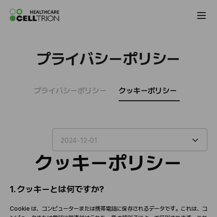
Celltrion the Global Pharmaceutical Co
プライバシーポリシー
プライバシーポリシー
クッキーポリシー
2024-12-01
クッキ
ー
ポリシ
ー
1.
クッキ
ー
とは何ですか
?
Cookie
は、コンピュ
ー
タ
ー
または携
帯
電話に保存されるデ
ー
タです。これは、コ