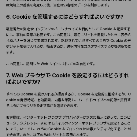
は規制上の義務を考慮した後、
当
社はお客
様
のデ
ー
タを削除します。
6. Cookie
を管理するにはどうすればよいですか
?
視
聴
者
数
の測定やコンテンツのパ
ー
ソナライズを目的として
Cookie
を配置する
には、事前の同意が必要です。この同意は、最初にサイトを
閲覧
したときに表示さ
れるバナ
ー
を通じて要求されます。記載されているすべての目的で
Cookie
のデ
ポジットを受け入れるか、拒否するか、選
択内
容をカスタマイズするかを選
択
でき
ます。
この同意は、訪問した
Web
サイトに
対
してのみ有
効
です。
7. Web
ブラウザで
Cookie
を設定するにはどうすれ
ばよいですか
?
すべての
Cookie
を受け入れるか拒否するか、
Cookie
を定期的に削除するか、
C
ookie
の
発
行時期、有
効
期間、
内
容を確認し、ハ
ー
ド
ドライブへの記
録
を拒否す
るようにブラウザを設定するかを選
択
できます。
お客
様
は、インタ
ー
ネット
ブラウザ
プロバイダ
ー
が定めた指示に
従
って、コンピ
ュ
ー
タ、タブレット、またはモバイルのインタ
ー
ネット
ブラウザを設定すること
により、いつでもこれらの
Cookie
をブロックまたは非アクティブ化することが
できます。また、以下の
Web
サイトに表示されます。