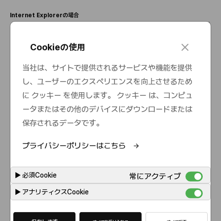
Internet Explorer
の場合
「ツ
ー
ル」メニュ
ー
を開き、「インタ
ー
ネット
オプション」を選
択
します。「機
密性」タブをクリックし、「詳細」タブをクリックして希望のレベルを選
択
する
か、次のリンクをクリックします。
c
Cookieの使用
l
https://support.microsoft.com/ja-jp/windows/cookie-%E3%81%AE%
o
当社は、サイトで提供されるサービスや機能を提供
E5%89%8A%E9%99%A4%E3%81%A8%E7%AE%A1%E7%90%86%E
s
し、ユーザーのエクスペリエンスを向上させるため
3%82%92%E8%A1%8C%E3%81%86-168dab11-0753-043d-7c16-ed
e
e5947fc64d
に クッキー を使用します。 クッキー は、コンピュ
ータまたはその他のデバイスにダウンロードまたは
Microsoft Edge
の場合
:
「ツ
ー
ル」メニュ
ー
を開き、「インタ
ー
ネット
オプション」を選
択
します。「機
保存されるデータです。
密性」タブをクリックし、「詳細」タブをクリックして希望のレベルを選
択
する
か、次のリンクをクリックします。
プライバシーポリシーはこちら
https://support.microsoft.com/ja-jp/microsoft-edge/delete-cookie
s-in-microsoft-edge-63947406-40ac-c3b8-57b9-2a946a29ae09
▶
必須Cookie
常にアクティブ
Mozilla Firefox
の場合
▶
アナリティクスCookie
「ツ
ー
ル」メニュ
ー
を開き、「オプション」を選
択
します。「プライバシ
ー
」タブ
をクリックし、必要なオプションを選
択
するか、次のリンクをクリックします。