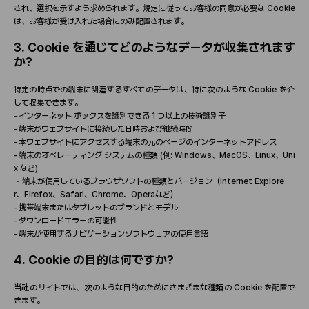
され、選
択
を示すよう求められます。規定に
従
ってお客
様
の同意が必要な
Cookie
は、お客
様
が受け入れた場合にのみ配置されます。
3. Cookie
を通じてどのようなデ
ー
タが
収
集されます
か
?
特定の時点での端末に
関
連するすべてのデ
ー
タは、特に次のような
Cookie
を介
して
収
集できます。
-
インタ
ー
ネット
ボックスを識別できる
1
つ以上の技術識別子
-
端末がウェブサイトに接
続
した日時および
継続
時間
-
本ウェブサイトにアクセスする端末の元のペ
ー
ジのインタ
ー
ネットアドレス
-
端末のオペレ
ー
ティング
システムの種類
(
例
: Windows
、
MacOS
、
Linux
、
Uni
x
など
)
・
端末が使用しているブラウザソフトの種類とバ
ー
ジョン（
Internet Explore
r
、
Firefox
、
Safari
、
Chrome
、
Opera
など）
-
携
帯
端末またはタブレットのブランドとモデル
-
ダウンロ
ー
ドエラ
ー
の可能性
-
端末が使用するナビゲ
ー
ションソフトウェアの使用言語
4. Cookie
の目的は何ですか
?
当
社のサイトでは、次のような目的のためにさまざまな種類の
Cookie
を配置で
きます。