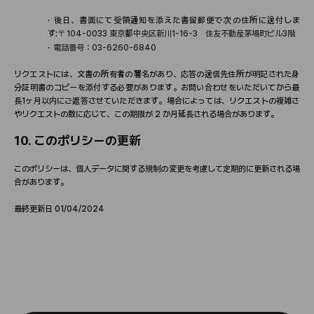
·
後日、書面にて受領通知を添えた書留郵便で次の住所に送付しま
す
:
〒
104-0033
東京都中央
区
新川
1-16-3
住友不動産茅場町ビル
3
階
·
電話番
号
：
03-6260-6840
リクエストには、文書の所有者の署名があり、
応
答の送信先住所が明記された身
分証明書のコピ
ー
を添付する必要があります。お問い合わせをいただいてから最
長
1
ヶ月以
内
にご返答させていただきます。場合によっては、リクエストの複
雑
さ
やリクエストの
数
に
応
じて、この期限が
2
か月延長される場合があります。
10.
このポリシ
ー
の更新
このポリシ
ー
は、個人デ
ー
タに
関
する規制の
変
更を考慮して定期的に更新される場
合があります。
最終更新日
01/04/2024