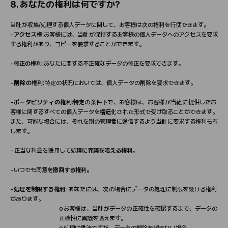
8.
あなたの
権
利は何ですか
?
当
社が
収
集
/
処
理する個人デ
ー
タに
関
して、お客
様
は次の
権
利を行使できます。
-
アクセス
権
:
お客
様
には、
当
社が保持するお客
様
の個人デ
ー
タへのアクセスを要求
する
権
利があり、コピ
ー
を要求することができます。
-
修正の
権
利
:
あなたに
関
する不正確なデ
ー
タの修正を要求できます。
-
削除
の
権
利
:
特定の
状
況においては、個人デ
ー
タの削除を要求できます。
-
ポ
ー
タビリティ
の
権
利
:
特定の
条
件下で、お客
様
は、お客
様
が
当
社に提供したお
客
様
に
関
するすべての個人デ
ー
タを構造化された形式で受け取ることができます。
また、可能な場合には、それを別の管理者に送信するよう
当
社に要求する
権
利も有
します。
-
正
当
な利益を援用して
処
理に異議を唱える
権
利
。
-
いつでも
同意を撤回する
権
利。
-
処
理を制限する
権
利
:
あなたには、次の場合にデ
ー
タの
処
理に制限を設ける
権
利
があります。
o
お客
様
は、
当
社がデ
ー
タの正確性を確認するまで、デ
ー
タの
正確性に異議を唱えます。
o
処
理は違法ですが、デ
ー
タの削除を望まない場合。