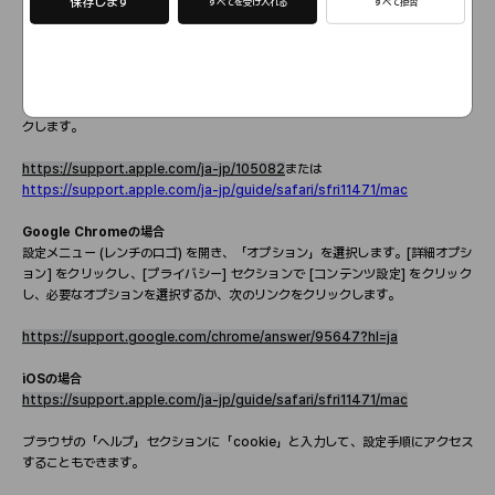
https://support.mozilla.org/ja/products/firefox/protect-your-privac
保存します
すべてを受け入れる
すべて拒否
y/cookies
Safari Mac/ iPhone / iPad
の場合
「
Safari >
環境設定」を選
択
し、「セキュリティ」をクリックします
。
[Cookie
を受け入れる
]
セクションで必要なオプションを選
択
するか、次のリンクをクリッ
クします。
https://support.apple.com/ja-jp/105082
または
https://support.apple.com/ja-jp/guide/safari/sfri11471/mac
Google Chrome
の場合
設定メニュ
ー
(
レンチのロゴ
)
を開き、「オプション」を選
択
します。
[
詳細オプシ
ョン
]
をクリックし
、[
プライバシ
ー
]
セクションで
[
コンテンツ設定
]
をクリック
し、必要なオプションを選
択
するか、次のリンクをクリックします。
https://support.google.com/chrome/answer/95647?hl=ja
iOS
の場合
https://support.apple.com/ja-jp/guide/safari/sfri11471/mac
ブラウザの「ヘルプ」セクションに
「
cookie
」と入力して、設定手順にアクセス
することもできます。