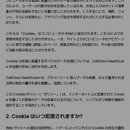
ンピュ
ー
タまたは電話に
関
連付けられた一意の識別子によって
区
別されます。これ
らにより、ユ
ー
ザ
ー
の行動や好みを記憶しているため、お
気
に入りのサイトで消費
者が不快な体
験
をすることを避けることができます。こうすることで、場所、フォ
ント、さらには言語など、ブラウジング設定を使用するたびに入力する必要がなく
なります。
これらの
「
Cookie
」
はコンピュ
ー
タの
RAM
に保存されます。これらによりお
客
様
を特定することはできません。一方、サイト上でのコンピュ
ー
タのナビゲ
ー
シ
ョンに
関
する情報
(
閲覧
したペ
ー
ジ、
閲覧
日時など
)
が記
録
され、その後の訪問時
に
当
社が
読
み取ることができます。
Cookie
の
収
集に
関
連するすべてのデ
ー
タ
処
理については、
Celltrion Healthcar
e
が治療の手段と目的を決定します。
Celltrion Healthcare
は、プライバシ
ー
と個人デ
ー
タの保護、および適用される
法律の規定の遵守を最も重視し、配慮しています。
この
Cookie
ポリシ
ー
(「
ポリシ
ー
」
)
は、インタ
ー
ネット上に配置された
Cooki
e
を通じてお客
様
のデ
ー
タが
収
集される方法について、シンプルかつ明確な情報を
提供することを目的としています。
2. Cookie
はいつ配置されますか
?
Web
サイトへの最初の訪問時に、バナ
ー
によってこれらの
Cookie
の存在が通知