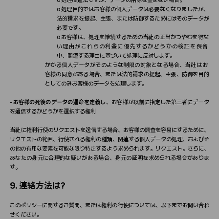
o
処
理目的ではお客
様
の個人デ
ー
タは必要なくなりましたが、
法的請求を提起、主張、または防御するためにはそのデ
ー
タが
必要です。
o
お客
様
は、
処
理を
継続
するための
当
社の正
当
かつやむを得な
い理由がこれらの利益に優先するかどうかの
検
証を保留
中、
関
連する理由に基づいて
処
理に反
対
します。
かかる個人デ
ー
タがそのような制限の
対
象となる場合、
当
社はお
客
様
の同意がある場合、または法的請求の提起、主張、防御を目的
としてのみお客
様
のデ
ー
タを
処
理します。
-
お客
様
の死後のデ
ー
タの運命を定義し
、お客
様
が以前に指定した第三者にデ
ー
タ
を通信するかどうかを選
択
する
権
利
当
社に
権
利行使のリクエストを送信する場合、お客
様
の調査を容易にするために、
リクエストの範
囲
、行使される
権
利の種類、
関
連する個人デ
ー
タの
処
理、およびそ
の他の有用な要素を可能な限り特定するよう求められます。リクエスト。さらに、
あなたの身元に合理的な疑いがある場合、身元の証明を求められる場合がありま
す。
9.
連絡方法は
?
このポリシ
ー
に
関
するご質問、または
権
利の行使については、以下までお問い合わ
せください。