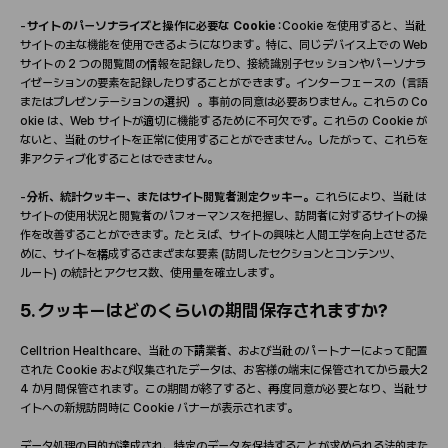
-
サイト
のパ
ー
ソナライズと操作に必要な
Cookie
: Cookie
を使用すると、
当
社
サイトの主な機能を使用できるようになります。特に、同じデバイス上での
Web
サイトの
2
つの
閲覧
間の情報を記
録
したり、接
続
識別子セッションやパ
ー
ソナラ
イゼ
ー
ションの要素を記
録
したりすることができます。インタ
ー
フェ
ー
スの（言語
またはプレゼンテ
ー
ションの選
択
）。事前の同意は必要ありません。これらの
Co
okie
は
、
Web
サイトが適切に機能するために不可欠です。これらの
Cookie
が
ないと、
当
社のサイトを正常に使用することができません。したがって、これらを
非アクティブ化することはできません。
-
分析、統計クッキ
ー
、またはサイト
閲覧
者測定クッキ
ー
。
これらにより、
当
社は
サイトの使用
状
況と
閲覧
者のパフォ
ー
マンスを把握し、訪問者に
対
するサイトの操
作を改善することができます。たとえば、サイトの興味と人間工
学
を向上させるた
めに、サイトを構成するさまざまな要素
(
訪問したセクションとコンテンツ、
ル
ー
ト
)
の統計とアクセス
数
、使用量を確立します。
5.
クッキ
ー
はどのくらいの期間保存されますか
?
Celltrion Healthcare
、
当
社の下請業者、および
当
社のパ
ー
トナ
ー
によって配置
された
Cookie
および
収
集されたデ
ー
タは、お客
様
の端末に保管されてから最大2
4
か月間保管されます。この期間が終了すると、再度同意が必要となり、
当
社サ
イトへの新規訪問時に
Cookie
バナ
ー
が表示されます。
デ
ー
タ
処
理の目的が達成され、特定のデ
ー
タを保持することが求められる法的また