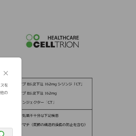
c
l
o
ンスを
s
の他の
e