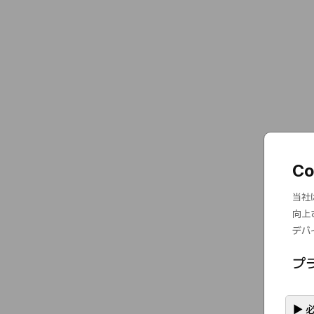
C
当社
向上
デバ
プ
▶
必