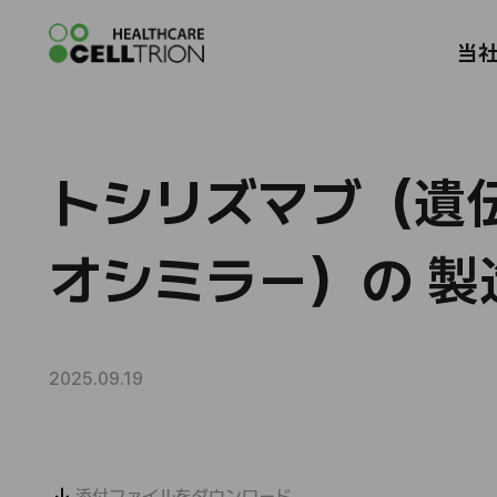
Celltrion the Global Pharmaceutica
当
トシリズマブ（遺
オシミラー）の 
2025.09.19
添付ファイルをダウンロード