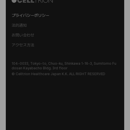
プライバシーポリシー
法的通知
お問い合わせ
アクセス方法
104-0033, Tokyo-to, Chuo-ku, Shinkawa 1-16-3, Sumitomo Fu
dosan Kayabacho Bldg. 3rd floor
© Celltrion Healthcare Japan K.K. ALL RIGHT RESERVED