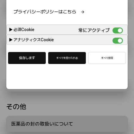
副作用発現状況
プライバシーポリシーはこちら
各種コード
▶
必須Cookie
常にアクティブ
▶
アナリティクスCookie
コード一覧
保存します
すべてを受け入れる
すべて拒否
安定供給体制
安定供給体制
その他
医薬品の封の取扱いについて