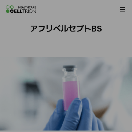
Celltrion the Global Pharmaceutical Co
アフリベルセプトBS