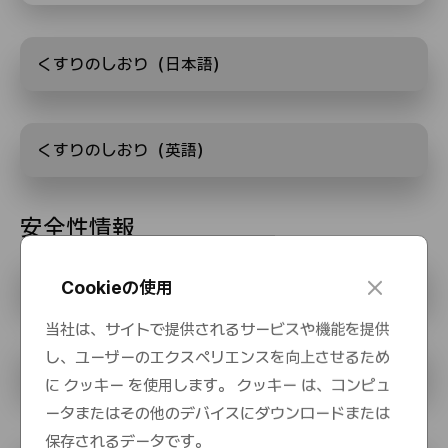
くすりのしおり（日本語）
くすりのしおり（英語）
安全性情報
適正使用ガイド
c
Cookieの使用
l
o
当社は、サイトで提供されるサービスや機能を提供
s
し、ユーザーのエクスペリエンスを向上させるため
e
医薬品リスク管理計画書
に クッキー を使用します。 クッキー は、コンピュ
ータまたはその他のデバイスにダウンロードまたは
保存されるデータです。